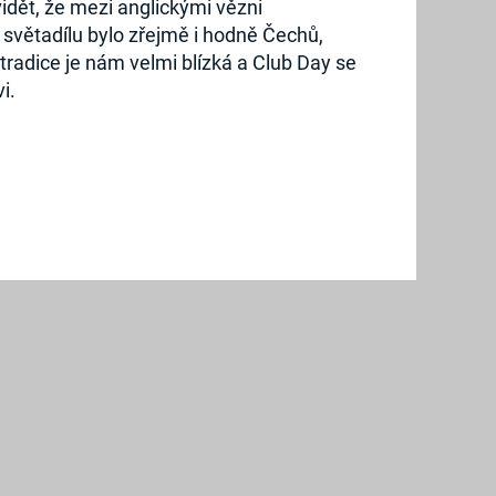
idět, že mezi anglickými vězni
světadílu bylo zřejmě i hodně Čechů,
 tradice je nám velmi blízká a Club Day se
i.