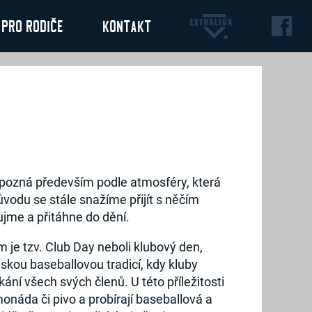
Pro rodiče
Kontakt
e pozná především podle atmosféry, která
vodu se stále snažíme přijít s něčím
ujme a přitáhne do dění.
 je tzv. Club Day neboli klubový den,
lskou baseballovou tradicí, kdy kluby
ání všech svých členů. U této příležitosti
imonáda či pivo a probírají baseballová a