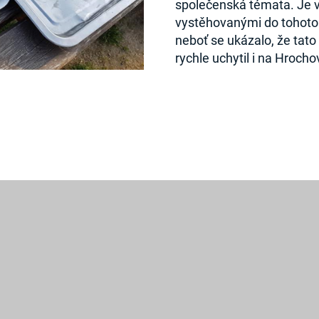
společenská témata. Je v
vystěhovanými do tohoto 
neboť se ukázalo, že tato
rychle uchytil i na Hrochov