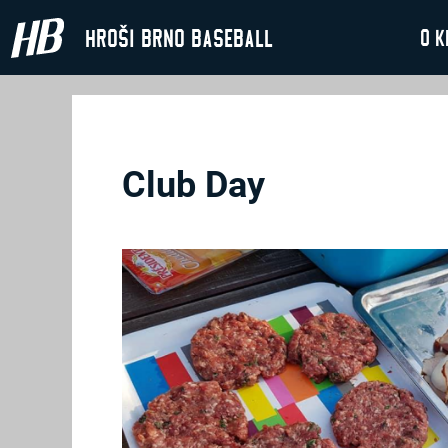
Hroši Brno Baseball
O k
Club Day