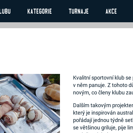
lubu
Kategorie
Turnaje
Akce
Kvalitní sportovní klub s
v něm panuje. Z tohoto dů
novým, co členy klubu za
Dalším takovým projektem
který je inspirován austra
pořádají jednou týdně setk
se většinou griluje, pije l