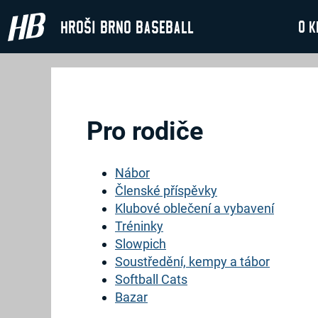
Hroši Brno Baseball
O k
Pro rodiče
Nábor
Členské příspěvky
Klubové oblečení a vybavení
Tréninky
Slowpich
Soustředění, kempy a tábor
Softball Cats
Bazar