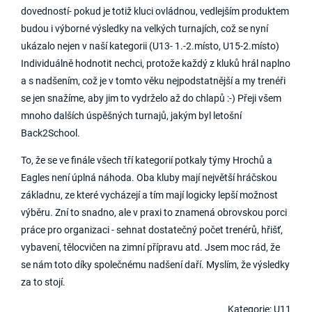
dovedností- pokud je totiž kluci ovládnou, vedlejším produktem
budou i výborné výsledky na velkých turnajích, což se nyní
ukázalo nejen v naší kategorii (U13- 1.-2.místo, U15-2.místo)
Individuálně hodnotit nechci, protože každý z kluků hrál naplno
a s nadšením, což je v tomto věku nejpodstatnější a my trenéři
se jen snažíme, aby jim to vydrželo až do chlapů :-) Přeji všem
mnoho dalších úspěšných turnajů, jakým byl letošní
Back2School.
To, že se ve finále všech tří kategorií potkaly týmy Hrochů a
Eagles není úplná náhoda. Oba kluby mají největší hráčskou
základnu, ze které vycházejí a tím mají logicky lepší možnost
výběru. Zní to snadno, ale v praxi to znamená obrovskou porci
práce pro organizaci - sehnat dostatečný počet trenérů, hřišť,
vybavení, tělocvičen na zimní přípravu atd. Jsem moc rád, že
se nám toto díky společnému nadšení daří. Myslím, že výsledky
za to stojí.
Kategorie: U11