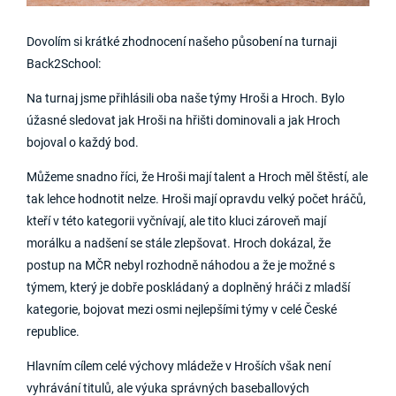
Dovolím si krátké zhodnocení našeho působení na turnaji
Back2School:
Na turnaj jsme přihlásili oba naše týmy Hroši a Hroch. Bylo
úžasné sledovat jak Hroši na hřišti dominovali a jak Hroch
bojoval o každý bod.
Můžeme snadno říci, že Hroši mají talent a Hroch měl štěstí, ale
tak lehce hodnotit nelze. Hroši mají opravdu velký počet hráčů,
kteří v této kategorii vyčnívají, ale tito kluci zároveň mají
morálku a nadšení se stále zlepšovat. Hroch dokázal, že
postup na MČR nebyl rozhodně náhodou a že je možné s
týmem, který je dobře poskládaný a doplněný hráči z mladší
kategorie, bojovat mezi osmi nejlepšími týmy v celé České
republice.
Hlavním cílem celé výchovy mládeže v Hroších však není
vyhrávání titulů, ale výuka správných baseballových