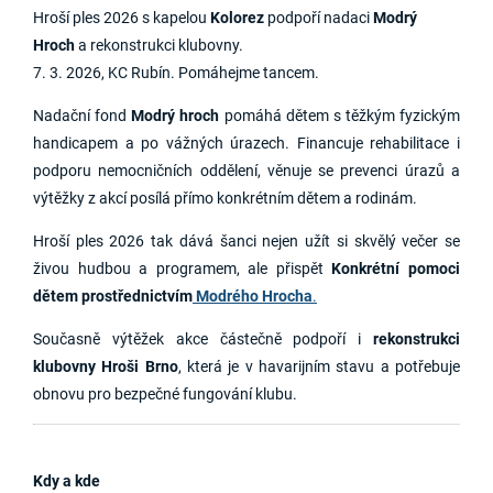
Hroší ples 2026 s kapelou
Kolorez
podpoří nadaci
Modrý
Hroch
a rekonstrukci klubovny.
7. 3. 2026, KC Rubín. Pomáhejme tancem.
Nadační fond
Modrý hroch
pomáhá dětem s těžkým fyzickým
handicapem a po vážných úrazech. Financuje rehabilitace i
podporu nemocničních oddělení, věnuje se prevenci úrazů a
výtěžky z akcí posílá přímo konkrétním dětem a rodinám.
Hroší ples 2026 tak dává šanci nejen užít si skvělý večer se
živou hudbou a programem, ale přispět
Konkrétní pomoci
dětem prostřednictvím
Modrého Hrocha
.
Současně výtěžek akce částečně podpoří i
rekonstrukci
klubovny Hroši Brno
, která je v havarijním stavu a potřebuje
obnovu pro bezpečné fungování klubu.
Kdy a kde