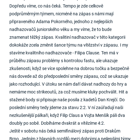
Dopředu víme, co nás čeká. Tempo je zde celkově
podprůměrným týmem, nicméně na zápas s námi mají
připraveného Adama Pokorného, jednoho z nejlepších
nadhazovačů juniorského věku a my víme, že to bude
znamenat těžký zápas. Kvalitiní nadhazovač v této kategorii
dokokáže zcela změnit šance týmu na vítězství v zápasu. I my
stavíme kvalitního nadhazovače - Filipa Clause. Ten má v
průběhu zápasu problémy s kontrolou fastu, ale ukazuje
zkušenosti, když se více spolehne na dobrou točku a bezpečně
nás dovede až do předposlední směny zápasu, což se ukazuje
jako rozhodující. V útoku se nám daří dávat nadhozy do hry a
nemáme moc strikeoutů, za což musíme kluky pochválit. Hit a
stažené body si připisuje naše posila z kadetů Dan Krejčí. Do
poslední směny tedy jdeme za stavu 2:2. V ní zaúřadují naši
nezkušenější pálkaři, když Filip Claus a Vojta Menšík páli dva
doubly po sobě. Dobíháme dvakrát a vítězíme 4:2.
Ještě v sobotu nás čeká semifinálový zápas proti Drakům
Brno. Jedním z hlavních rozdílů mezi dobrými a nejlepšími týmy