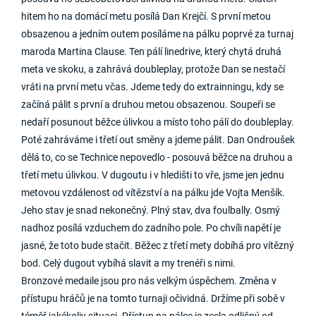
hitem ho na domácí metu posílá Dan Krejčí. S první metou
obsazenou a jedním outem posíláme na pálku poprvé za turnaj
maroda Martina Clause. Ten pálí linedrive, který chytá druhá
meta ve skoku, a zahrává doubleplay, protože Dan se nestačí
vráti na první metu včas. Jdeme tedy do extrainningu, kdy se
začíná pálit s první a druhou metou obsazenou. Soupeři se
nedaří posunout běžce úlivkou a místo toho pálí do doubleplay.
Poté zahráváme i třetí out směny a jdeme pálit. Dan Ondroušek
dělá to, co se Technice nepovedlo - posouvá běžce na druhou a
třetí metu úlivkou. V dugoutu i v hledišti to vře, jsme jen jednu
metovou vzdálenost od vítězství a na pálku jde Vojta Menšík.
Jeho stav je snad nekonečný. Plný stav, dva foulbally. Osmý
nadhoz posílá vzduchem do zadního pole. Po chvíli napětí je
jasné, že toto bude stačit. Běžec z třetí mety dobíhá pro vítězný
bod. Celý dugout vybíhá slavit a my trenéři s nimi.
Bronzové medaile jsou pro nás velkým úspěchem. Změna v
přístupu hráčů je na tomto turnaji očividná. Držíme při sobě v