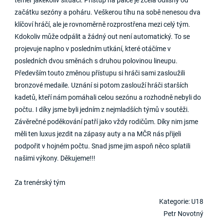
téměř jakékoliv situaci. Přístup na pálce je zcela odlišný od
začátku sezóny a poháru. Veškerou tíhu na sobě nenesou dva
klíčoví hráčí, ale je rovnoměrně rozprostřena mezi celý tým.
Kdokoliv může odpálit a žádný out není automatický. To se
projevuje naplno v posledním utkání, které otáčíme v
posledních dvou směnách s druhou polovinou lineupu.
Především touto změnou přístupu si hráči sami zasloužili
bronzové medaile. Uznání si potom zaslouží hráči starších
kadetů, kteří nám pomáhali celou sezónu a rozhodně nebyli do
počtu. I díky jsme byli jedním z nejmladších týmů v soutěži.
Závěrečné poděkování patří jako vždy rodičům. Díky nim jsme
měli ten luxus jezdit na zápasy auty a na MČR nás přijeli
podpořit v hojném počtu. Snad jsme jim aspoň něco splatili
našimi výkony. Děkujeme!!!
Za trenérský tým
Kategorie: U18
Petr Novotný