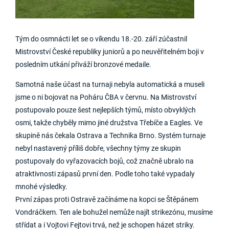
Tým do osmnácti let se o víkendu 18.-20. září zúčastnil
Mistrovství České republiky juniorů a po neuvěřitelném boji v
posledním utkání přiváží bronzové medaile.
Samotná naše účast na turnaji nebyla automatická a museli
jsme o ni bojovat na Poháru ČBA v červnu. Na Mistrovství
postupovalo pouze šest nejlepších týmů, místo obvyklých
osmi, takže chyběly mimo jiné družstva Třebíče a Eagles. Ve
skupině nás čekala Ostrava a Technika Brno. Systém turnaje
nebyl nastavený příliš dobře, všechny týmy ze skupin
postupovaly do vyřazovacích bojů, což značně ubralo na
atraktivnosti zápasů první den. Podle toho také vypadaly
mnohé výsledky.
První zápas proti Ostravě začínáme na kopci se Štěpánem
Vondráčkem. Ten ale bohužel nemůže najít strikezónu, musíme
střídat a i Vojtovi Fejtovi trvá, než je schopen házet striky.