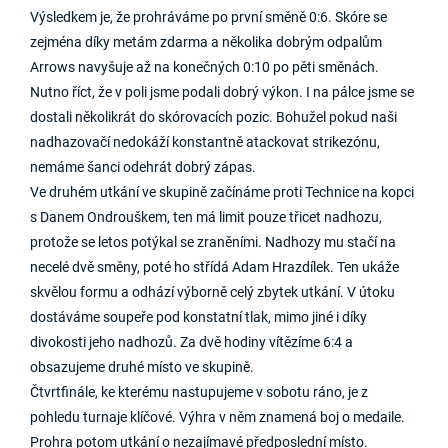
Výsledkem je, že prohráváme po první směně 0:6. Skóre se
zejména díky metám zdarma a několika dobrým odpalům
Arrows navyšuje až na konečných 0:10 po pěti směnách.
Nutno říct, že v poli jsme podali dobrý výkon. I na pálce jsme se
dostali několikrát do skórovacích pozic. Bohužel pokud naši
nadhazovačí nedokáží konstantně atackovat strikezónu,
nemáme šanci odehrát dobrý zápas.
Ve druhém utkání ve skupině začínáme proti Technice na kopci
s Danem Ondrouškem, ten má limit pouze třicet nadhozu,
protože se letos potýkal se zraněními. Nadhozy mu stačí na
necelé dvě směny, poté ho střídá Adam Hrazdílek. Ten ukáže
skvělou formu a odhází výborně celý zbytek utkání. V útoku
dostáváme soupeře pod konstatní tlak, mimo jiné i díky
divokosti jeho nadhozů. Za dvě hodiny vítězíme 6:4 a
obsazujeme druhé místo ve skupině.
Čtvrtfinále, ke kterému nastupujeme v sobotu ráno, je z
pohledu turnaje klíčové. Výhra v něm znamená boj o medaile.
Prohra potom utkání o nezajímavé předposlední místo.