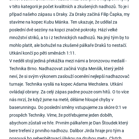
v této kategorii je počet kvalitních a zkušených nadhozů. To je i
případ našeho zápasu s Draky. Za Draky začíná Filip Čapka, my
stavíme na kopec Kubu Mánka. Ten ukazuje, že udělal za
poslední dvě sezóny na kopci značné pokroky. Hází velké
množství striků, a to i z technických nadhozů. Na jiný tým by to
mohlo platit, ale bohužel na zkušené pálkaře Draků to nestačí.
Utkání končí po pěti směnách 1:11.
V neděli stojí jediná překážka mezi námi a bronzovou medailí -
Technika Brno. Nadhazovat začíná Vojta Menšík, který ještě
neví, že si svým výkonem zaslouží ocenění nejlepší nadhazovač
turnaje. Technika vysílá na kopec Adama Wechslera. Utkání
ovládají obrany. Za celý zápas padne pouze osm hitů. O to více
nás mrzí, že když jsme na metě, děláme hloupé chyby v
baserunningu. Do poslední směny vstupujeme za skóre 0:1 ve
prospěch Techniky. Víme, že potřebujeme jeden doběh,
abychom zůstali ve hře. Prvním pálkařem je Dan Štoudek který
bere trefení z prvního nadhozu. Dalibor Jirda hraje pro tým a
posouvá ho sebeobětovací úlivkou na druhou metu. Clutch