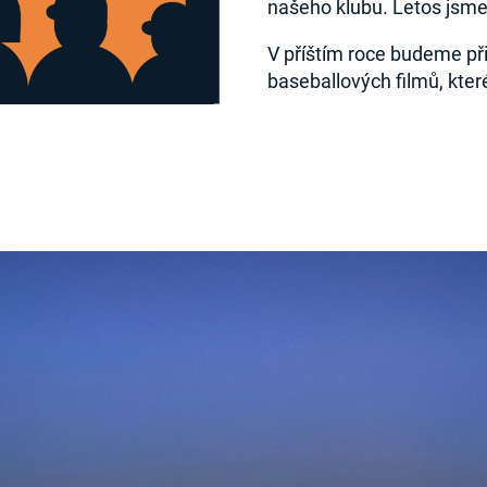
našeho klubu. Letos jsme
V příštím roce budeme při
baseballových filmů, které