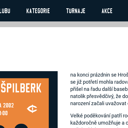
lubu
Kategorie
Turnaje
Akce
na konci prázdnin se Hroš
se již potřetí mohla rado
přišel na řadu další baseb
natolik přesvědčivý, že d
narození začali uvažovat 
Velké poděkování patří r
každoročně umožňuje a ce