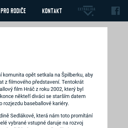
Pro rodiče
Kontakt
í komunita opět setkala na Špilberku, aby
vat z filmového představení. Tentokrát
allový film Hráč z roku 2002, který byl
okonce někteří diváci se starším datem
o rozjezdu baseballové kariéry.
odině Sedlákové, která nám toto promítání
lé vybrané vstupné daruje na rozvoj