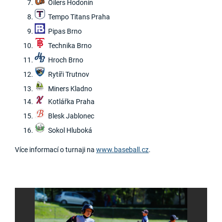
Oilers Hodonín
Tempo Titans Praha
Pipas Brno
Technika Brno
Hroch Brno
Rytíři Trutnov
Miners Kladno
Kotlářka Praha
Blesk Jablonec
Sokol Hluboká
Více informací o turnaji na
www.baseball.cz
.