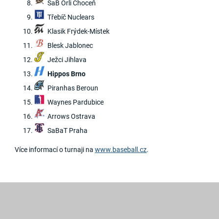
SaB Orli Choceň
Třebíč Nuclears
Klasik Frýdek-Místek
Blesk Jablonec
Ježci Jihlava
Hippos Brno
Piranhas Beroun
Waynes Pardubice
Arrows Ostrava
SaBaT Praha
Více informací o turnaji na
www.baseball.cz
.
2019