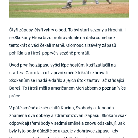
Čtyři zápasy, čtyři výhry o bod. To byl start sezony u Hrochů. I
se Skokany Hroši brzo prohrávali, ale na další comeback
tentokrát diváci čekali marně. Olomouc si závěry zápasů
pohlídala a Hroši poprvé v sezóně prohráli.
Úvod prvního zápasu vyšel lépe hostům, kteří zatlačili na
startera Carrolla a už v první směně třikrát skórovali.
Skokanům se i nadále dařilo a jejich útok zastavil až střídající
Bareš. To Hroši měli s američanem McNabbem o poznání více
práce.
V páté směně ale série hitů Kucina, Svobody a Janouda
znamená dva doběhy a zdramatizování zápasu. Skokani však
odpovídají třemi body v sedmé směně a znovu odskakují. Jak
byly tyto body důležité se ukazuje v dohrávce zápasu, kdy