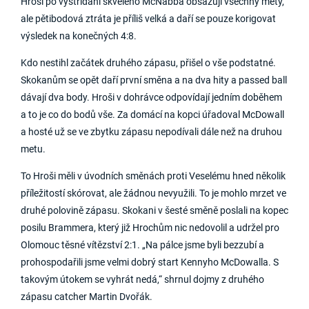
Hroši po vystřídání skvělého McNabba obsazují všechny mety,
ale pětibodová ztráta je příliš velká a daří se pouze korigovat
výsledek na konečných 4:8.
Kdo nestihl začátek druhého zápasu, přišel o vše podstatné.
Skokanům se opět daří první směna a na dva hity a passed ball
dávají dva body. Hroši v dohrávce odpovídají jedním doběhem
a to je co do bodů vše. Za domácí na kopci úřadoval McDowall
a hosté už se ve zbytku zápasu nepodívali dále než na druhou
metu.
To Hroši měli v úvodních směnách proti Veselému hned několik
příležitostí skórovat, ale žádnou nevyužili. To je mohlo mrzet ve
druhé polovině zápasu. Skokani v šesté směně poslali na kopec
posilu Brammera, který již Hrochům nic nedovolil a udržel pro
Olomouc těsné vítězství 2:1. „Na pálce jsme byli bezzubí a
prohospodařili jsme velmi dobrý start Kennyho McDowalla. S
takovým útokem se vyhrát nedá,“ shrnul dojmy z druhého
zápasu catcher Martin Dvořák.