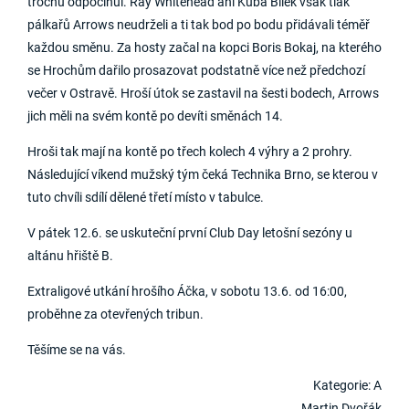
trochu odpočinul. Ray Whitehead ani Kuba Bílek však tlak
pálkařů Arrows neudrželi a ti tak bod po bodu přidávali téměř
každou směnu. Za hosty začal na kopci Boris Bokaj, na kterého
se Hrochům dařilo prosazovat podstatně více než předchozí
večer v Ostravě. Hroší útok se zastavil na šesti bodech, Arrows
jich měli na svém kontě po devíti směnách 14.
Hroši tak mají na kontě po třech kolech 4 výhry a 2 prohry.
Následující víkend mužský tým čeká Technika Brno, se kterou v
tuto chvíli sdílí dělené třetí místo v tabulce.
V pátek 12.6. se uskuteční první Club Day letošní sezóny u
altánu hřiště B.
Extraligové utkání hrošího Áčka, v sobotu 13.6. od 16:00,
proběhne za otevřených tribun.
Těšíme se na vás.
Kategorie: A
Martin Dvořák