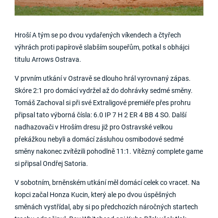
Hroší A tým se po dvou vydařených víkendech a čtyřech
výhrách proti papírově slabším soupeřům, potkal s obhájci
titulu Arrows Ostrava.
V prvním utkání v Ostravě se dlouho hrál vyrovnaný zápas.
Skóre 2:1 pro domácí vydržel až do dohrávky sedmé směny.
Tomáš Zachoval si při své Extraligové premiéře přes prohru
připsal tato výborná čísla: 6.0 IP 7 H 2 ER 4 BB 4 SO. Další
nadhazovači v Hroším dresu již pro Ostravské velkou
překážkou nebyli a domácí zásluhou osmibodové sedmé
směny nakonec zvítězili pohodlně 11:1. Vítězný complete game
si připsal Ondřej Satoria.
V sobotním, brněnském utkání měl domácí celek co vracet. Na
kopci začal Honza Kucin, který ale po dvou úspěšných
směnách vystřídal, aby si po předchozích náročných startech