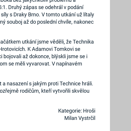
15:1. Druhý zápas se odehrál v podání
íly s Draky Brno. V tomto utkání už lítaly
ý souboj až do poslední chvíle, nakonec
začátkem utkání jsme věděli, že Technika
v Hrotovicích. K Adamovi Tomkovi se
i bojovali až dokonce, blýskli jsme se i
chom se měli vyvarovat. V napínavém
t a nasazení s jakým proti Technice hráli.
řejmě rodičům, kteří vytvořili skvělou
Kategorie: Hroši
Milan Vystrčil