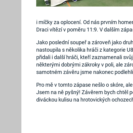
i míčky za oplocení. Od nás prvním home
Draci vítězí v poměru 11:9. V dalším záp
Jako poslední soupeř a zároveň jako dru
nastoupila s několika hráči z kategorie 
přidali i další hráči, kteří zaznamenali sv
některými dobrými zákroky v poli, ale zá
samotném závěru jsme nakonec podlehli 
Pro mě v tomto zápase nešlo o skóre, ale d
Jsem na ně pyšný! Závěrem bych chtěl po
diváckou kulisu na hrotovických ochozech. 