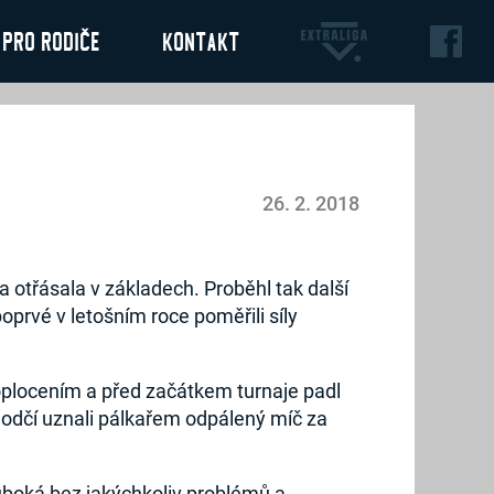
Pro rodiče
Kontakt
26. 2. 2018
a otřásala v základech. Proběhl tak další
poprvé v letošním roce poměřili síly
oplocením a před začátkem turnaje padl
hodčí uznali pálkařem odpálený míč za
uboká bez jakýchkoliv problémů a