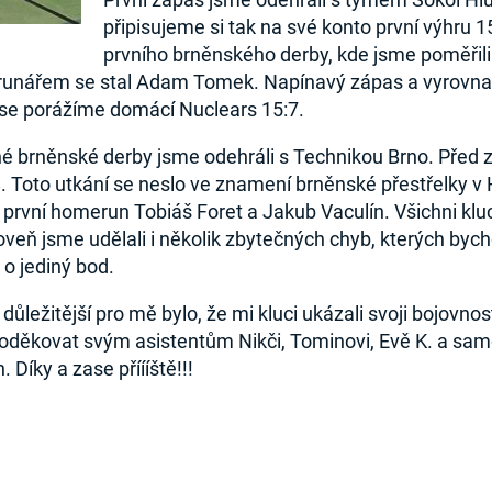
připisujeme si tak na své konto první výhru 
prvního brněnského derby, kde jsme poměřili s
runářem se stal Adam Tomek. Napínavý zápas a vyrovnan
ase porážíme domácí Nuclears 15:7.
hé brněnské derby jsme odehráli s Technikou Brno. Před 
U8. Toto utkání se neslo ve znamení brněnské přestřelky 
ůj první homerun Tobiáš Foret a Jakub Vaculín. Všichni kluc
roveň jsme udělali i několik zbytečných chyb, kterých by
o jediný bod.
ůležitější pro mě bylo, že mi kluci ukázali svoji bojovnos
děkovat svým asistentům Nikči, Tominovi, Evě K. a samoz
Díky a zase příííště!!!