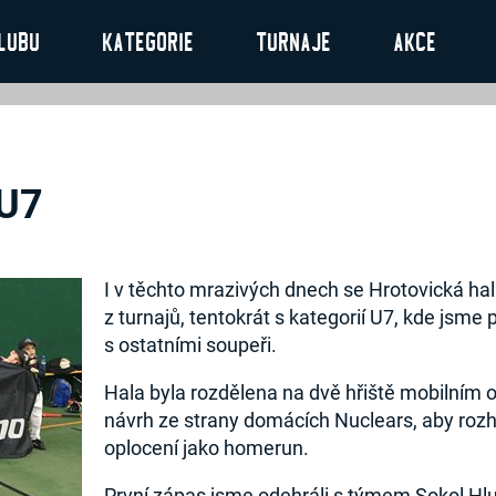
lubu
Kategorie
Turnaje
Akce
U7
I v těchto mrazivých dnech se Hrotovická hal
z turnajů, tentokrát s kategorií U7, kde jsme 
s ostatními soupeři.
Hala byla rozdělena na dvě hřiště mobilním 
návrh ze strany domácích Nuclears, aby roz
oplocení jako homerun.
První zápas jsme odehráli s týmem Sokol Hl