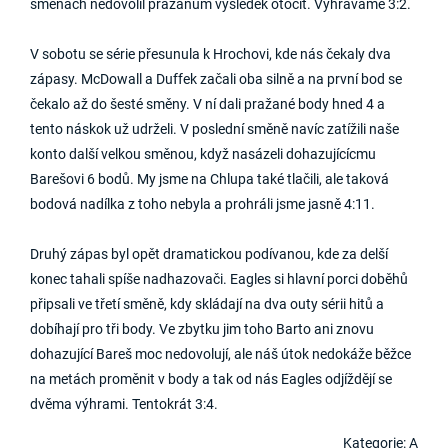
směnách nedovolil pražanům výsledek otočit. Vyhráváme 3:2.
V sobotu se série přesunula k Hrochovi, kde nás čekaly dva
zápasy. McDowall a Duffek začali oba silně a na první bod se
čekalo až do šesté směny. V ní dali pražané body hned 4 a
tento náskok už udrželi. V poslední směně navíc zatížili naše
konto další velkou směnou, když nasázeli dohazujícícmu
Barešovi 6 bodů. My jsme na Chlupa také tlačili, ale taková
bodová nadílka z toho nebyla a prohráli jsme jasně 4:11.
Druhý zápas byl opět dramatickou podívanou, kde za delší
konec tahali spíše nadhazovači. Eagles si hlavní porci doběhů
připsali ve třetí směně, kdy skládají na dva outy sérii hitů a
dobíhají pro tři body. Ve zbytku jim toho Barto ani znovu
dohazující Bareš moc nedovolují, ale náš útok nedokáže běžce
na metách proměnit v body a tak od nás Eagles odjíždějí se
dvěma výhrami. Tentokrát 3:4.
Kategorie: A