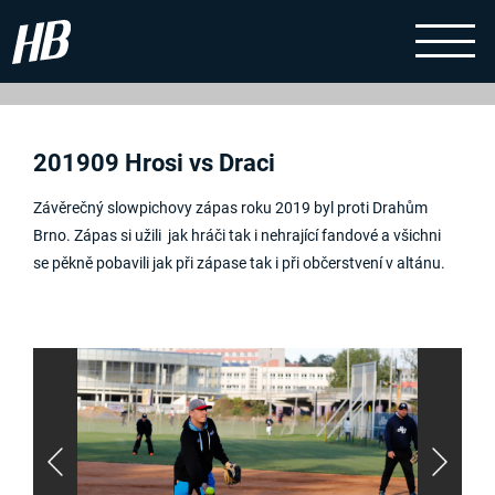
201909 Hrosi vs Draci
Závěrečný slowpichovy zápas roku 2019 byl proti Drahům
Brno. Zápas si užili jak hráči tak i nehrající fandové a všichni
se pěkně pobavili jak při zápase tak i při občerstvení v altánu.