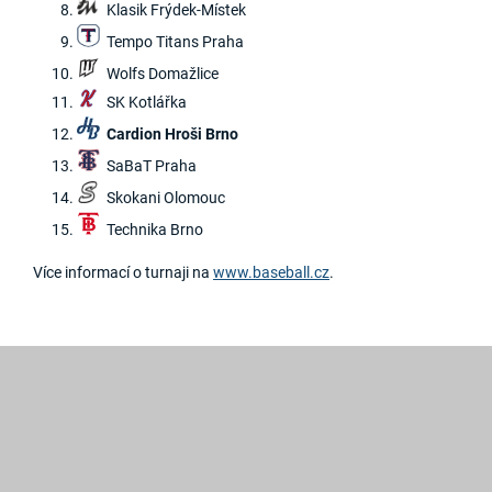
Klasik Frýdek-Místek
Tempo Titans Praha
Wolfs Domažlice
SK Kotlářka
Cardion Hroši Brno
SaBaT Praha
Skokani Olomouc
Technika Brno
Více informací o turnaji na
www.baseball.cz
.
2019
©
Hroši
Brno