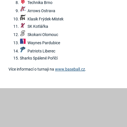
Technika Brno
Arrows Ostrava
Klasik Frýdek-Místek
SK Kotlářka
Skokani Olomouc
Waynes Pardubice
Patriots Liberec
Sharks Spálené Poříčí
Více informací o turnaji na
www.baseball.cz
.
2019
©
Hroši
Brno