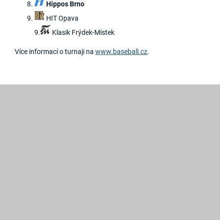
Hippos Brno
HIT Opava
9.
Klasik Frýdek-Místek
Více informací o turnaji na
www.baseball.cz
.
2019
©
Hroši
Brno
Created
by
GRAWEB