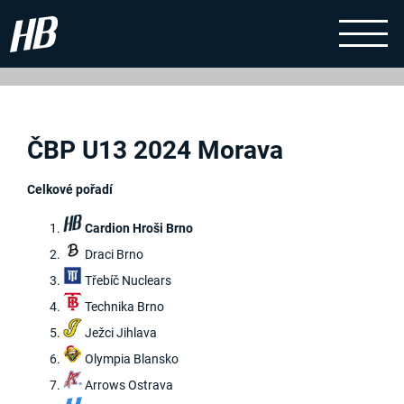
ČBP U13 2024 Morava
Celkové pořadí
Cardion Hroši Brno
Draci Brno
Třebíč Nuclears
Technika Brno
Ježci Jihlava
Olympia Blansko
Arrows Ostrava