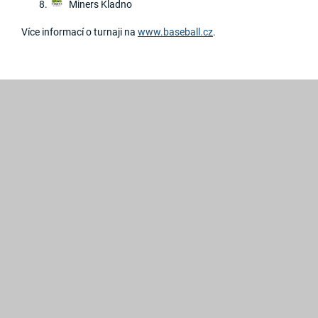
Miners Kladno
Více informací o turnaji na
www.baseball.cz
.
2019
©
Hroši
Brno
Created
by
GRAWEB