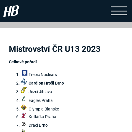
Mistrovství ČR U13 2023
Celkové pořadí
;
Třebíč Nuclears
Cardion Hroši Brno
Ježci Jihlava
Eagles Praha
Olympia Blansko
Kotlářka Praha
Draci Brno