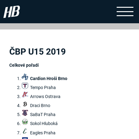
ČBP U15 2019
Celkové pořadí
Cardion Hroši Brno
Tempo Praha
Arrows Ostrava
Draci Brno
SaBaT Praha
Sokol Hluboká
Eagles Praha