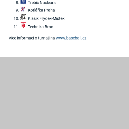
Třebíč Nuclears
Kotlářka Praha
Klasik Frýdek-Místek
Technika Brno
Více informací o turnaji na
www.baseball.cz
.
2019
©
Hroši
Brno
Created
by
GRAWEB