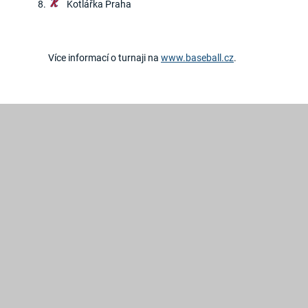
Kotlářka Praha
Více informací o turnaji na
www.baseball.cz
.
2019
©
Hroši
Brno
Created
by
GRAWEB