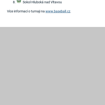
Sokol Hluboká nad Vltavou
Více informací o turnaji na
www.baseball.cz
.
2019
©
Hroši
Brno
Created
by
GRAWEB