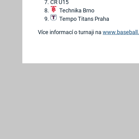
ČR U15
Technika Brno
Tempo Titans Praha
Více informací o turnaji na
www.baseball
2019
©
Hroši
Brno
Created
by
GRAWEB