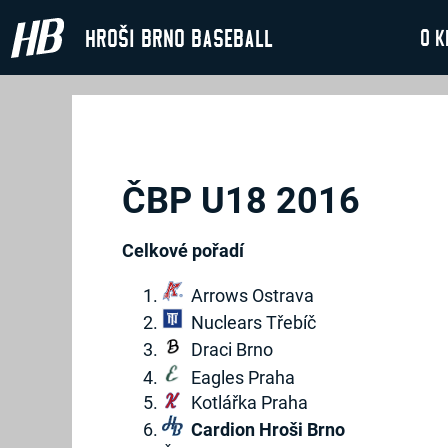
Hroši Brno Baseball
O k
ČBP U18 2016
Celkové pořadí
Arrows Ostrava
Nuclears Třebíč
Draci Brno
Eagles Praha
Kotlářka Praha
Cardion Hroši Brno