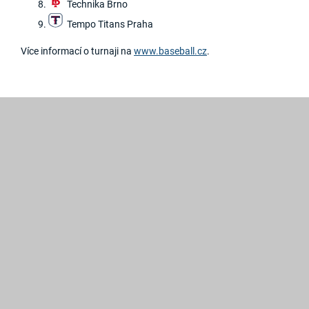
Technika Brno
Tempo Titans Praha
Více informací o turnaji na
www.baseball.cz
.
2019
©
Hroši
Brno
Created
by
GRAWEB