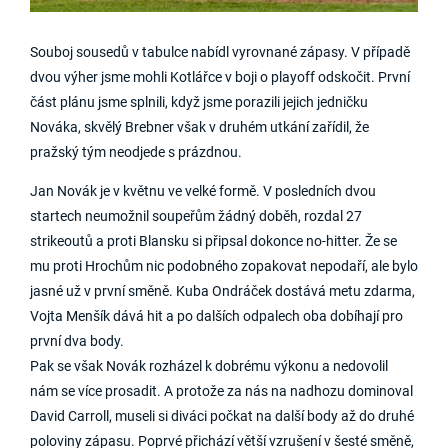
Souboj sousedů v tabulce nabídl vyrovnané zápasy. V případě
dvou výher jsme mohli Kotlářce v boji o playoff odskočit. První
část plánu jsme splnili, když jsme porazili jejich jedničku
Nováka, skvělý Brebner však v druhém utkání zařídil, že
pražský tým neodjede s prázdnou.
Jan Novák je v květnu ve velké formě. V posledních dvou
startech neumožnil soupeřům žádný doběh, rozdal 27
strikeoutů a proti Blansku si připsal dokonce no-hitter. Že se
mu proti Hrochům nic podobného zopakovat nepodaří, ale bylo
jasné už v první směně. Kuba Ondráček dostává metu zdarma,
Vojta Menšík dává hit a po dalších odpalech oba dobíhají pro
první dva body.
Pak se však Novák rozházel k dobrému výkonu a nedovolil
nám se více prosadit. A protože za nás na nadhozu dominoval
David Carroll, museli si diváci počkat na další body až do druhé
poloviny zápasu. Poprvé přichází větší vzrušení v šesté směně,