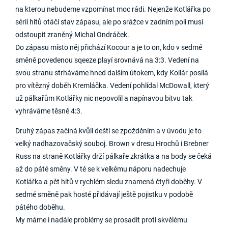
na kterou nebudeme vzpomínat moc rádi. Nejenže Kotlářka po
sérii hitů otáčí stav zápasu, ale po srážce v zadním poli musí
odstoupit zraněný Michal Ondráček.
Do zápasu místo něj přichází Kocour a je to on, kdo v sedmé
směně povedenou sqeeze playí srovnává na 3:3. Vedení na
svou stranu strháváme hned dalším útokem, kdy Kollár posílá
pro vítězný doběh Kremláčka. Vedení pohlídal McDowall, který
už pálkařům Kotlářky nic nepovolil a napínavou bitvu tak
vyhráváme těsně 4:3.
Druhý zápas začíná kvůli dešti se zpožděním a v úvodu je to
velký nadhazovačský souboj. Brown v dresu Hrochů i Brebner
Russ na straně Kotlářky drží pálkaře zkrátka a na body se čeká
až do páté směny. V té se k velkému náporu nadechuje
Kotlářka a pět hitů v rychlém sledu znamená čtyři doběhy. V
sedmé směně pak hosté přidávají ještě pojistku v podobě
pátého doběhu.
My máme i nadále problémy se prosadit proti skvělému