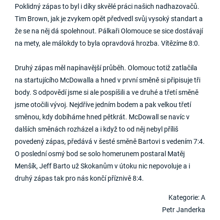
Poklidný zápas to byl i díky skvělé práci našich nadhazovačů.
Tim Brown, jak je zvykem opět předvedl svůj vysoký standart a
že se na něj dá spolehnout. Pálkaři Olomouce se sice dostávají
na mety, ale málokdy to byla opravdová hrozba. Vítězíme 8:0.
Druhý zápas měl napínavější průběh. Olomouc totiž zatlačila
na startujícího McDowalla a hned v první směně si připisuje tři
body. S odpovědí jsme si ale pospíšili a ve druhé a třetí směně
jsme otočili vývoj. Nejdříve jedním bodem a pak velkou třetí
směnou, kdy dobíháme hned pětkrát. McDowall se navíc v
dalších směnách rozházel a i když to od něj nebyl příliš
povedený zápas, předává v šesté směně Bartovi s vedením 7:4.
O poslední osmý bod se solo homerunem postaral Matěj
Menšík, Jeff Barto už Skokanům v útoku nic nepovoluje a i
druhý zápas tak pro nás končí příznivě 8:4.
Kategorie: A
Petr Janderka