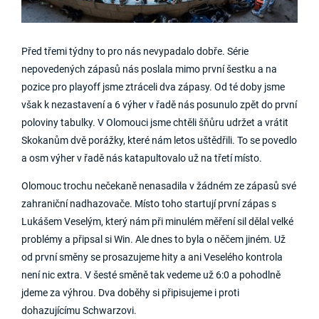
Před třemi týdny to pro nás nevypadalo dobře. Série
nepovedených zápasů nás poslala mimo první šestku a na
pozice pro playoff jsme ztráceli dva zápasy. Od té doby jsme
však k nezastavení a 6 výher v řadě nás posunulo zpět do první
poloviny tabulky. V Olomouci jsme chtěli šňůru udržet a vrátit
Skokanům dvě porážky, které nám letos uštědřili. To se povedlo
a osm výher v řadě nás katapultovalo už na třetí místo.
Olomouc trochu nečekaně nenasadila v žádném ze zápasů své
zahraniční nadhazovače. Místo toho startují první zápas s
Lukášem Veselým, který nám při minulém měření sil dělal velké
problémy a připsal si Win. Ale dnes to byla o něčem jiném. Už
od první směny se prosazujeme hity a ani Veselého kontrola
není nic extra. V šesté směně tak vedeme už 6:0 a pohodlně
jdeme za výhrou. Dva doběhy si připisujeme i proti
dohazujícímu Schwarzovi.