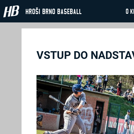
Hroši Brno Baseball
O k
VSTUP DO NADSTA