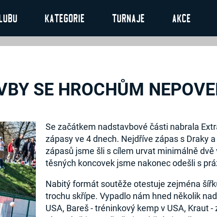
lubu
Kategorie
Turnaje
Akce
VBY SE HROCHŮM NEPOVE
Se začátkem nadstavbové části nabrala Extr
zápasy ve 4 dnech. Nejdříve zápas s Draky a 
zápasů jsme šli s cílem urvat minimálně dvě 
těsných koncovek jsme nakonec odešli s pr
Nabitý formát soutěže otestuje zejména šířk
trochu skřípe. Vypadlo nám hned několik na
USA, Bareš - tréninkový kemp v USA, Kraut - 