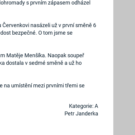
rý dohromady s prvním zápasem odházel
mu Červenkovi nasázeli už v první směně 6
í dost bezpečné. O tom jsme se
unem Matěje Menšíka. Naopak soupeř
ářka dostala v sedmé směně a už ho
e na umístění mezi prvními třemi se
Kategorie: A
Petr Janderka