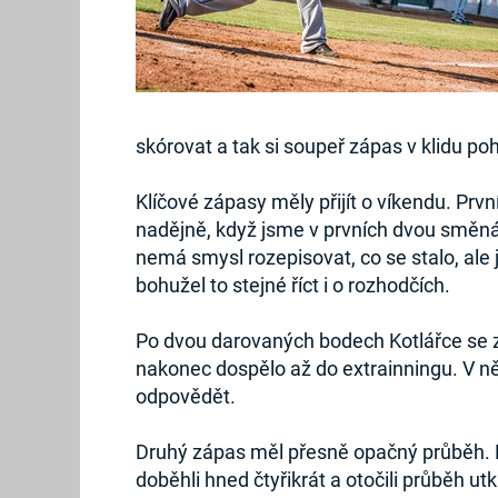
skórovat a tak si soupeř zápas v klidu pohl
Klíčové zápasy měly přijít o víkendu. Pr
nadějně, když jsme v prvních dvou směnách
nemá smysl rozepisovat, co se stalo, ale je 
bohužel to stejné říct i o rozhodčích.
Po dvou darovaných bodech Kotlářce se ze
nakonec dospělo až do extrainningu. V ně
odpovědět.
Druhý zápas měl přesně opačný průběh. By
doběhli hned čtyřikrát a otočili průběh u