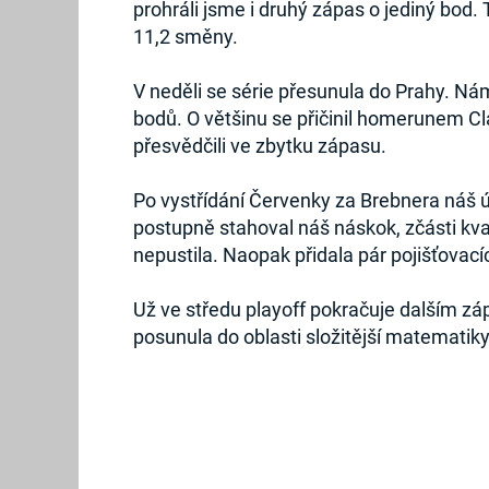
prohráli jsme i druhý zápas o jediný bod
11,2 směny.
V neděli se série přesunula do Prahy. Nám
bodů. O většinu se přičinil homerunem C
přesvědčili ve zbytku zápasu.
Po vystřídání Červenky za Brebnera náš 
postupně stahoval náš náskok, zčásti kv
nepustila. Naopak přidala pár pojišťovacíc
Už ve středu playoff pokračuje dalším zá
posunula do oblasti složitější matematiky