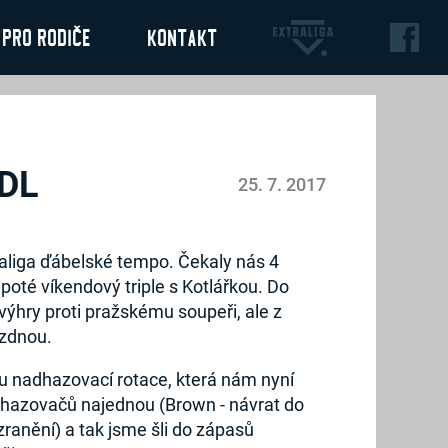
Pro rodiče
Kontakt
DL
25. 7. 2017
aliga ďábelské tempo. Čekaly nás 4
poté víkendový triple s Kotlářkou. Do
výhry proti pražskému soupeři, ale z
ázdnou.
u nadhazovací rotace, která nám nyní
dhazovačů najednou (Brown - návrat do
zranění) a tak jsme šli do zápasů