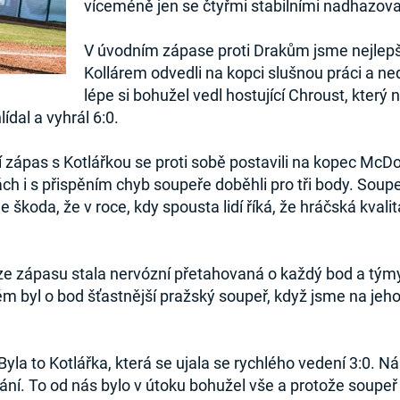
víceméně jen se čtyřmi stabilními nadhazova
V úvodním zápase proti Drakům jsme nejlepší
Kollárem odvedli na kopci slušnou práci a n
lépe si bohužel vedl hostující Chroust, který
ídal a vyhrál 6:0.
vní zápas s Kotlářkou se proti sobě postavili na kopec Mc
 i s přispěním chyb soupeře doběhli pro tři body. Soupeř
škoda, že v roce, kdy spousta lidí říká, že hráčská kvalita 
 zápasu stala nervózní přetahovaná o každý bod a týmy s
m byl o bod šťastnější pražský soupeř, když jsme na je
la to Kotlářka, která se ujala se rychlého vedení 3:0. 
tkání. To od nás bylo v útoku bohužel vše a protože soupe