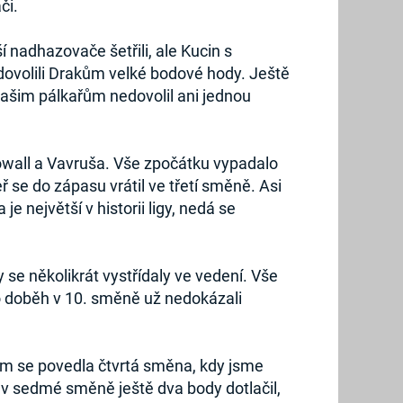
či.
 nadhazovače šetřili, ale Kucin s
edovolili Drakům velké bodové hody. Ještě
 našim pálkařům nedovolil ani jednou
Dowall a Vavruša. Vše zpočátku vypadalo
 se do zápasu vrátil ve třetí směně. Asi
je největší v historii ligy, nedá se
e několikrát vystřídaly ve vedení. Vše
ho doběh v 10. směně už nedokázali
Nám se povedla čtvrtá směna, kdy jsme
ř v sedmé směně ještě dva body dotlačil,