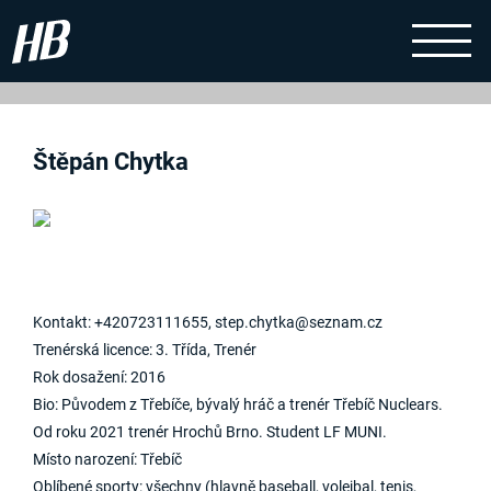
Štěpán Chytka
Kontakt: +420723111655, step.chytka@seznam.cz
Trenérská licence: 3. Třída, Trenér
Rok dosažení: 2016
Bio: Původem z Třebíče, bývalý hráč a trenér Třebíč Nuclears.
Od roku 2021 trenér Hrochů Brno. Student LF MUNI.
Místo narození: Třebíč
Oblíbené sporty: všechny (hlavně baseball, volejbal, tenis,