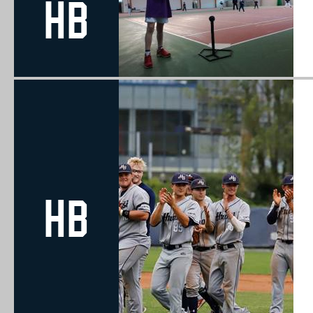
HB
HB