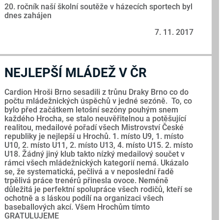
20. ročník naší školní soutěže v házecích sportech byl
dnes zahájen
7. 11. 2017
NEJLEPŠÍ MLÁDEŽ V ČR
Cardion Hroši Brno sesadili z trůnu Draky Brno co do
počtu mládežnických úspěchů v jedné sezóně. To, co
bylo před začátkem letošní sezóny pouhým snem
každého Hrocha, se stalo neuvěřitelnou a potěšující
realitou, medailové pořadí všech Mistrovství České
republiky je nejlepší u Hrochů. 1. místo U9, 1. místo
U10, 2. místo U11, 2. místo U13, 4. místo U15. 2. místo
U18. Žádný jiný klub takto nízký medailový součet v
rámci všech mládežnických kategorií nemá. Ukázalo
se, že systematická, pečlivá a v neposlední řadě
trpělivá práce trenérů přinesla ovoce. Neméně
důležitá je perfektní spolupráce všech rodičů, kteří se
ochotně a s láskou podílí na organizaci všech
baseballových akcí. Všem Hrochům tímto
GRATULUJEME