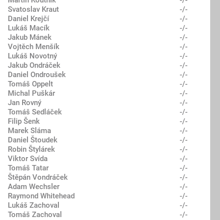
Martin Koutník
-/-
Svatoslav Kraut
-/-
Daniel Krejčí
-/-
Lukáš Macík
-/-
Jakub Mánek
-/-
Vojtěch Menšík
-/-
Lukáš Novotný
-/-
Jakub Ondráček
-/-
Daniel Ondroušek
-/-
Tomáš Oppelt
-/-
Michal Puškár
-/-
Jan Rovný
-/-
Tomáš Sedláček
-/-
Filip Šenk
-/-
Marek Sláma
-/-
Daniel Štoudek
-/-
Robin Štylárek
-/-
Viktor Svída
-/-
Tomáš Tatar
-/-
Štěpán Vondráček
-/-
Adam Wechsler
-/-
Raymond Whitehead
-/-
Lukáš Zachoval
-/-
Tomáš Zachoval
-/-