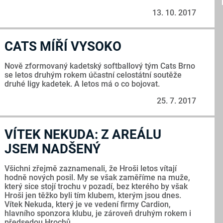
13. 10. 2017
CATS MÍŘÍ VYSOKO
Nově zformovaný kadetský softballový tým Cats Brno
se letos druhým rokem účastní celostátní soutěže
druhé ligy kadetek. A letos má o co bojovat.
25. 7. 2017
VÍTEK NEKUDA: Z AREÁLU
JSEM NADŠENÝ
Všichni zřejmě zaznamenali, že Hroši letos vítají
hodně nových posil. My se však zaměříme na muže,
který sice stojí trochu v pozadí, bez kterého by však
Hroši jen těžko byli tím klubem, kterým jsou dnes.
Vítek Nekuda, který je ve vedení firmy Cardion,
hlavního sponzora klubu, je zároveň druhým rokem i
předsedou Hrochů.