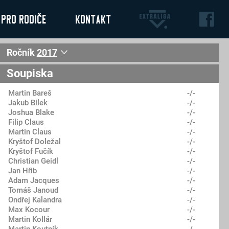
Pro rodiče
Kontakt
Ročník
2017
2022
Soupiska
2021
Martin Bareš
2020
-/-
Jakub Bílek
-/-
2019
Joshua Blake
-/-
2018
Filip Claus
-/-
2017
Martin Claus
-/-
Kryštof Doležal
-/-
Kryštof Fučík
-/-
Christian Geidl
-/-
Jan Hřib
-/-
Adam Jacques
-/-
Tomáš Janoud
-/-
Ondřej Kalandra
-/-
Max Kocour
-/-
Martin Kollár
-/-