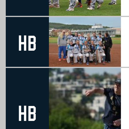
HB
HB