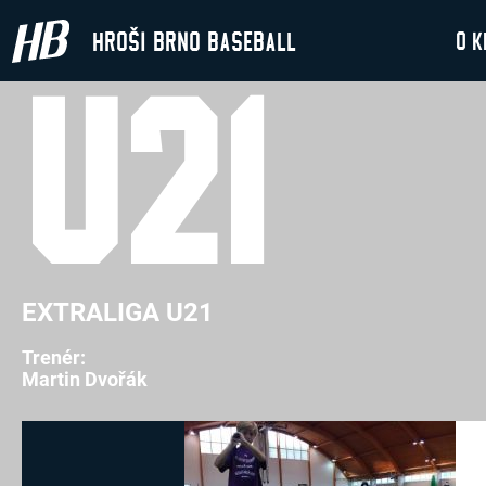
Hroši Brno Baseball
O k
U21
EXTRALIGA U21
Trenér:
Martin Dvořák