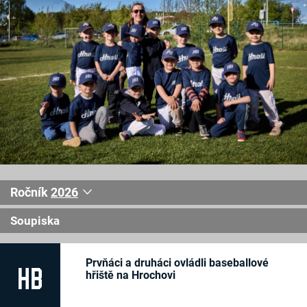
Ročník
2026
2026
Soupiska
2025
2024
Oliver Antonovič
-/-
Marián Dolník
-/-
2023
Prvňáci a druháci ovládli baseballové
Viktor Fridrich
-/-
HB
2022
hřiště na Hrochovi
Matyáš Hanák
-/-
2021
Tobias Havlena
-/-
Jáchym Horký
-/-
2020
Jakub Jancek
-/-