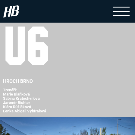
U6
HROCH BRNO
Trenéři:
Marie Blaňková
Sabina Kratochvílová
Jaromír Richter
Klára Růžičková
Lenka Abigail Vybíralová