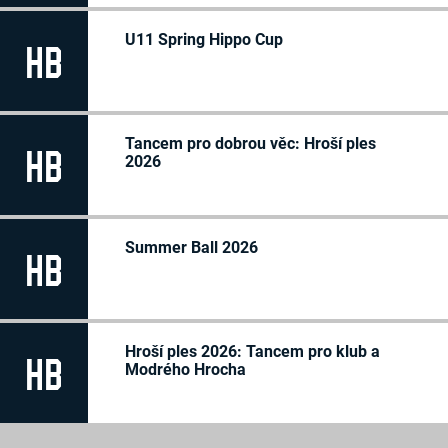
2019
Nathaniel Kania
-/-
Sebastián Mácha
-/-
2018
U11 Spring Hippo Cup
František Mikala
HB
-/-
Sophia Mitev
-/-
Vojtěch Plšek
-/-
Bartoloměj Rumler
-/-
Jakub Šerý
-/-
Jonas Sommer
-/-
Sofie Steinhauserová
-/-
Tancem pro dobrou věc: Hroší ples
HB
Theo Unčovský
-/-
2026
Albert Vlachovky
-/-
Theodor Ziska
-/-
Summer Ball 2026
HB
Hroší ples 2026: Tancem pro klub a
HB
Modrého Hrocha