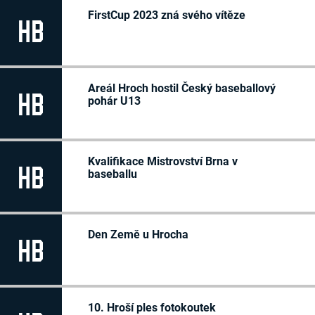
FirstCup 2023 zná svého vítěze
HB
Areál Hroch hostil Český baseballový
HB
pohár U13
Kvalifikace Mistrovství Brna v
HB
baseballu
Den Země u Hrocha
HB
10. Hroší ples fotokoutek