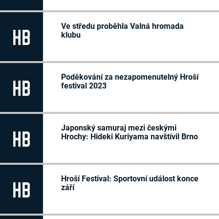
2020
Sofie Maděrová
-/-
2019
Matyáš Merganič
-/-
Matouš Popelka
-/-
2018
Ve středu proběhla Valná hromada
Matyáš Rosenberg
HB
59
-/-
klubu
Jonáš Rutta
-/-
Oliver Augustin Spáčil
-/-
Soňa Steinhauserová
47
-/-
Nina Suchánková
-/-
Štěpán Švec
55
-/-
Theo Zima
11
-/-
Poděkování za nezapomenutelný Hroší
HB
festival 2023
Japonský samuraj mezi českými
HB
Hrochy: Hideki Kuriyama navštívil Brno
Hroší Festival: Sportovní událost konce
HB
září