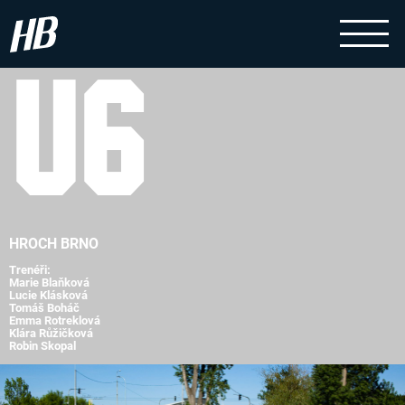
U6
HROCH BRNO
Trenéři:
Marie Blaňková
Lucie Klásková
Tomáš Boháč
Emma Rotreklová
Klára Růžičková
Robin Skopal