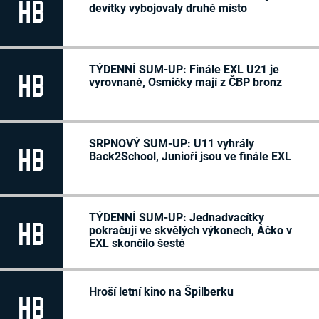
HB
devítky vybojovaly druhé místo
TÝDENNÍ SUM-UP: Finále EXL U21 je
HB
vyrovnané, Osmičky mají z ČBP bronz
SRPNOVÝ SUM-UP: U11 vyhrály
HB
Back2School, Junioři jsou ve finále EXL
TÝDENNÍ SUM-UP: Jednadvacítky
HB
pokračují ve skvělých výkonech, Áčko v
EXL skončilo šesté
Hroší letní kino na Špilberku
HB