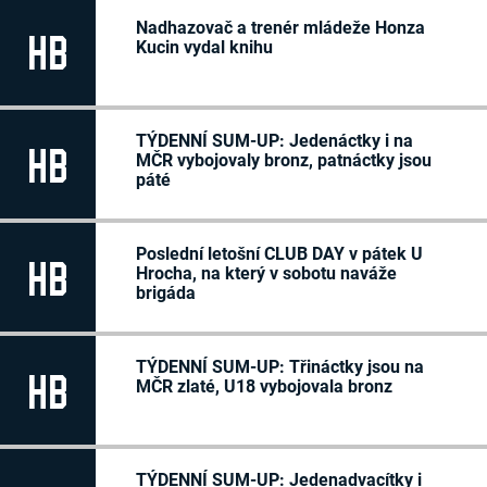
Veronika Kalandrová
53
-/-
Adam Kameník
-/-
2018
Nadhazovač a trenér mládeže Honza
Daniel Kerum
HB
28
P/L
Kucin vydal knihu
Kryštof Král
5
-/-
Damián Kratochvíl
-/-
Jan Kraus
67
-/-
Richard Lojda
39
-/-
Albert Martínek
42
-/-
Filip Nádeníček
4
-/-
TÝDENNÍ SUM-UP: Jedenáctky i na
HB
Jaroslav Sochor
30
-/-
MČR vybojovaly bronz, patnáctky jsou
Michal Švihálek
17
-/-
páté
Petros Tipoas
-/-
Eduard Váňa
60
-/-
Poslední letošní CLUB DAY v pátek U
HB
Hrocha, na který v sobotu naváže
brigáda
TÝDENNÍ SUM-UP: Třináctky jsou na
HB
MČR zlaté, U18 vybojovala bronz
TÝDENNÍ SUM-UP: Jedenadvacítky i