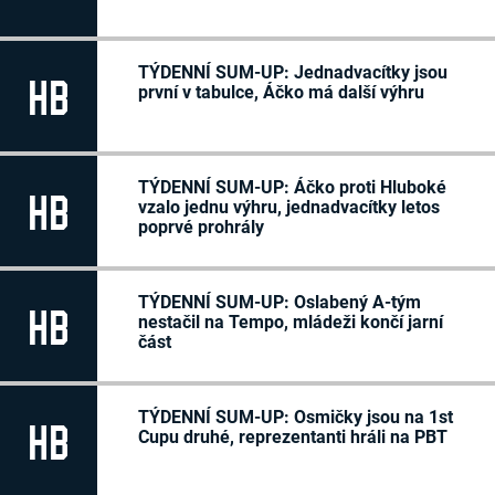
TÝDENNÍ SUM-UP: Jednadvacítky jsou
HB
první v tabulce, Áčko má další výhru
TÝDENNÍ SUM-UP: Áčko proti Hluboké
HB
vzalo jednu výhru, jednadvacítky letos
poprvé prohrály
TÝDENNÍ SUM-UP: Oslabený A-tým
HB
nestačil na Tempo, mládeži končí jarní
část
TÝDENNÍ SUM-UP: Osmičky jsou na 1st
HB
Cupu druhé, reprezentanti hráli na PBT