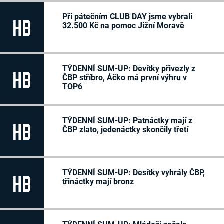
Při pátečním CLUB DAY jsme vybrali
HB
32.500 Kč na pomoc Jižní Moravě
TÝDENNÍ SUM-UP: Devítky přivezly z
HB
ČBP stříbro, Áčko má první výhru v
TOP6
TÝDENNÍ SUM-UP: Patnáctky mají z
HB
ČBP zlato, jedenáctky skončily třetí
TÝDENNÍ SUM-UP: Desítky vyhrály ČBP,
HB
třináctky mají bronz