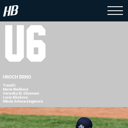
U6
HROCH BRNO
Trenéři:
Marie Blaňková
Veronika EL Ghannam
Lucie Klásková
Nikola Schwarzingerová