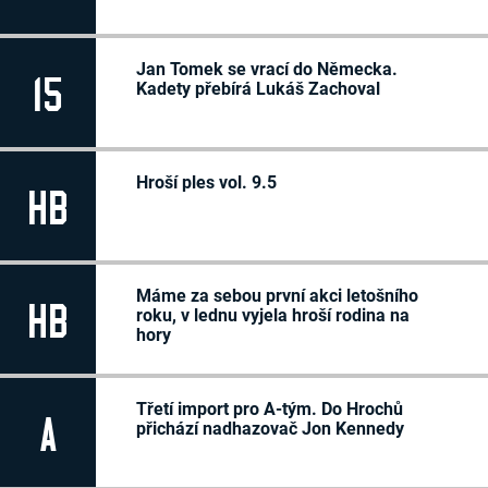
Jan Tomek se vrací do Německa.
15
Kadety přebírá Lukáš Zachoval
Hroší ples vol. 9.5
HB
Máme za sebou první akci letošního
HB
roku, v lednu vyjela hroší rodina na
hory
Třetí import pro A-tým. Do Hrochů
A
přichází nadhazovač Jon Kennedy