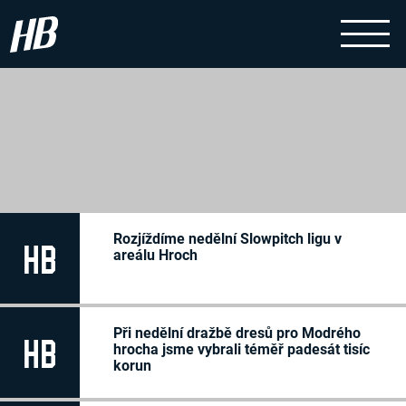
Články
Rozjíždíme nedělní Slowpitch ligu v
HB
areálu Hroch
Při nedělní dražbě dresů pro Modrého
HB
hrocha jsme vybrali téměř padesát tisíc
korun