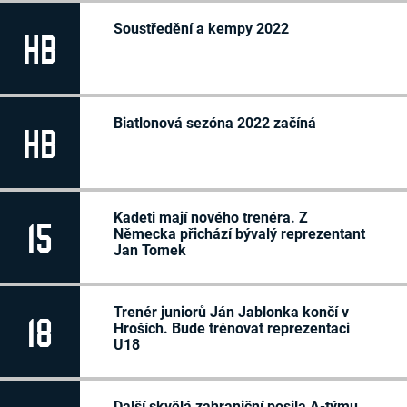
Soustředění a kempy 2022
HB
Biatlonová sezóna 2022 začíná
HB
Kadeti mají nového trenéra. Z
15
Německa přichází bývalý reprezentant
Jan Tomek
Trenér juniorů Ján Jablonka končí v
18
Hroších. Bude trénovat reprezentaci
U18
Další skvělá zahraniční posila A-týmu.