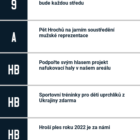
9
bude každou středu
Pět Hrochů na jarním soustředění
A
mužské reprezentace
Podpořte svým hlasem projekt
HB
nafukovací haly v našem areálu
Sportovní tréninky pro děti uprchlíků z
HB
Ukrajiny zdarma
Hroší ples roku 2022 je za námi
HB