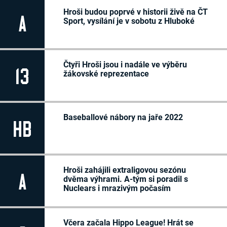
Hroši budou poprvé v historii živě na ČT
A
Sport, vysílání je v sobotu z Hluboké
Čtyři Hroši jsou i nadále ve výběru
13
žákovské reprezentace
Baseballové nábory na jaře 2022
HB
Hroši zahájili extraligovou sezónu
A
dvěma výhrami. A-tým si poradil s
Nuclears i mrazivým počasím
Včera začala Hippo League! Hrát se