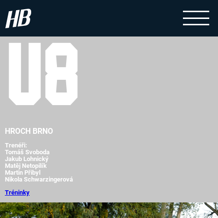
U8
HROCH BRNO
Trenéři:
Tomáš Svoboda
Jakub Lohnický
Matěj Netopilík
Martin Přibyl
Nikola Schwarzingerová
Tréninky