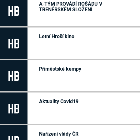
Teodor Svoboda
8
P/P
A-TÝM PROVÁDÍ ROŠÁDU V
HB
Erik Vlček
25
P/P
TRENÉRSKÉM SLOŽENÍ
Nela Vozová
-/-
Letní Hroší kino
HB
Příměstské kempy
HB
Aktuality Covid19
HB
Nařízení vlády ČR