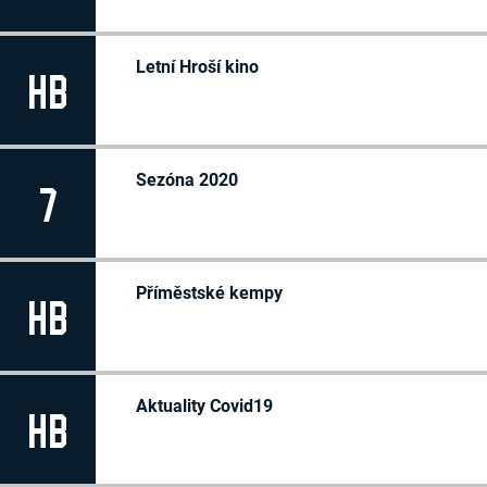
Letní Hroší kino
HB
Sezóna 2020
7
Příměstské kempy
HB
Aktuality Covid19
HB