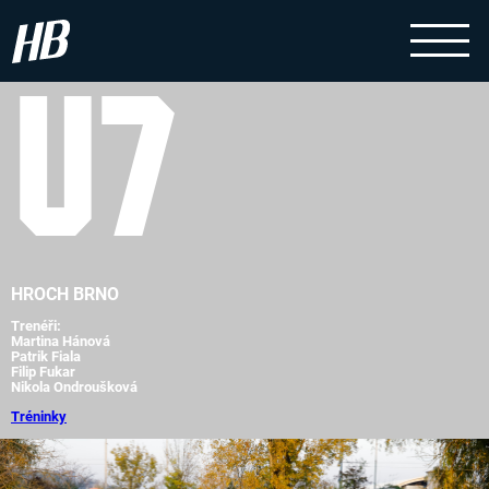
U7
HROCH BRNO
Trenéři:
Martina Hánová
Patrik Fiala
Filip Fukar
Nikola Ondroušková
Tréninky