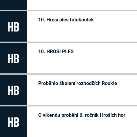
10. Hroší ples fotokoutek
HB
10. HROŠÍ PLES
HB
Proběhlo školení rozhodčích Rookie
HB
O víkendu proběhl 6. ročník Hroších hor
HB