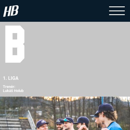
B
1. LIGA
Trenér:
Lukáš Holub