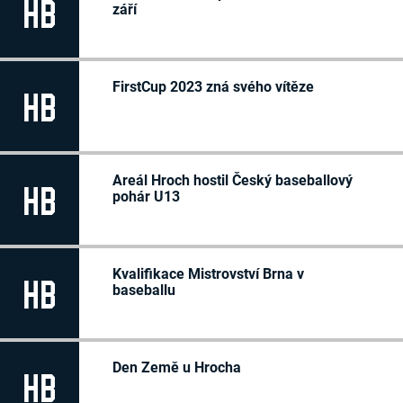
HB
září
FirstCup 2023 zná svého vítěze
HB
Areál Hroch hostil Český baseballový
HB
pohár U13
Kvalifikace Mistrovství Brna v
HB
baseballu
Den Země u Hrocha
HB