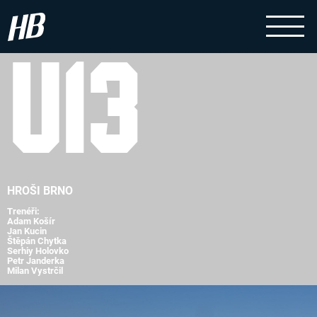
U13
HROŠI BRNO
Trenéři:
Adam Košír
Jan Kucin
Štěpán Chytka
Serhiy Holovko
Petr Janderka
Milan Vystrčil