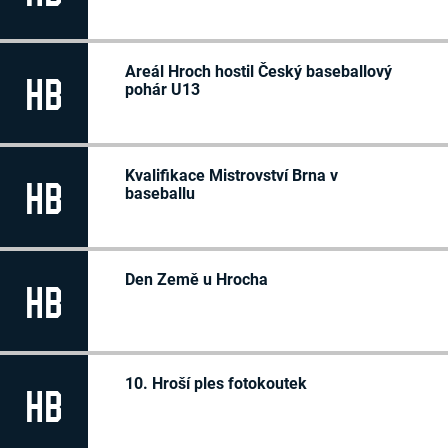
Areál Hroch hostil Český baseballový
HB
pohár U13
Kvalifikace Mistrovství Brna v
HB
baseballu
Den Země u Hrocha
HB
10. Hroší ples fotokoutek
HB