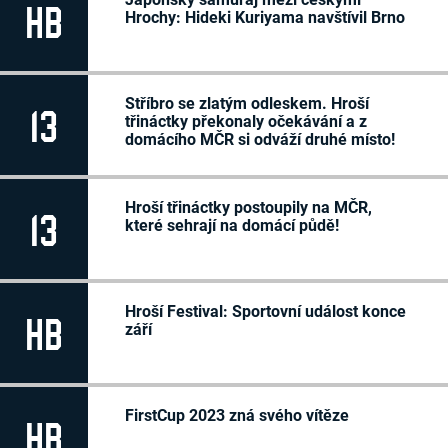
HB
Libor Sadílek
36
P/L
Hrochy: Hideki Kuriyama navštívil Brno
Adam Šťastný
77
P/L
Michal Toman
11
P/P
Jakub Vaculín
27
P/P
Adam Jan Vintrlík
88
P/P
Adam Vystrčil
10
P/P
David Matyáš Žďárek
72
-/-
Stříbro se zlatým odleskem. Hroší
13
Robin Žůrek
73
-/-
třináctky překonaly očekávání a z
domácího MČR si odváží druhé místo!
Hroší třináctky postoupily na MČR,
13
které sehrají na domácí půdě!
Hroší Festival: Sportovní událost konce
HB
září
FirstCup 2023 zná svého vítěze
HB