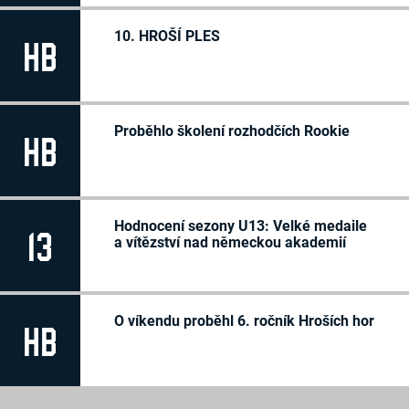
10. HROŠÍ PLES
HB
Proběhlo školení rozhodčích Rookie
HB
Hodnocení sezony U13: Velké medaile
13
a vítězství nad německou akademií
O víkendu proběhl 6. ročník Hroších hor
HB